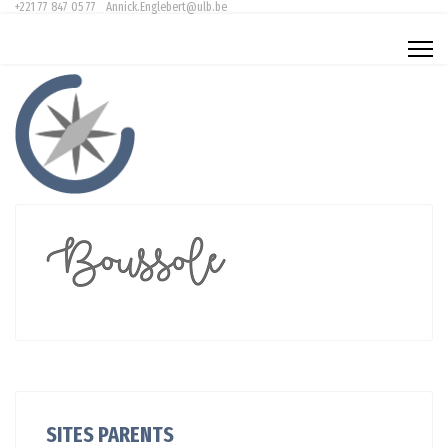
+221 77 847 05 77
Annick.Englebert@ulb.be
SITES PARENTS