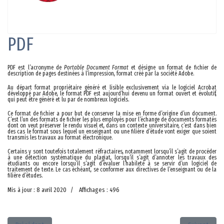
PDF
PDF est l’acronyme de
Portable Document Format
et désigne un format de fichier de
description de pages destinées à l’impression, format créé par la société Adobe.
Au départ format propriétaire généré et lisible exclusivement via le logiciel Acrobat
développé par Adobe, le format PDF est aujourd’hui devenu un format ouvert et évolutif,
qui peut être généré et lu par de nombreux logiciels.
Ce format de fichier a pour but de conserver la mise en forme d’origine d’un document.
C’est l’un des formats de fichier les plus employés pour l’échange de documents formatés
dont on veut préserver le rendu visuel et, dans un contexte universitaire, c’est dans bien
des cas le format sous lequel un enseignant ou une filière d’étude vont exiger que soient
transmis les travaux au format électronique.
Certains y sont toutefois totalement réfractaires, notamment lorsqu’il s’agit de procéder
à une détection systématique du plagiat, lorsqu’il s’agit d’annoter les travaux des
étudiants ou encore lorsqu’il s’agit d’évaluer l’habileté à se servir d’un logiciel de
traitement de texte. Le cas échéant, se conformer aux directives de l’enseignant ou de la
filière d’études.
Mis à jour : 8 avril 2020
Affichages : 496