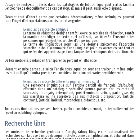
L’usage de mots-clé indexés dans les catalogues de bibliothèque peut certes faciliter
l’entreprise de dépouillement de ces catalogues, mais il peut aussi être piégeant.
Piégeant tout d’abord parce que certaines dénominations, même techniques, peuvent
faire l’objet d’interprétations parfois fort divergentes.
Exemples de mots-clé ambigus
Le terme de
rédaction
désigne tantôt l’exercice scolaire de rédaction, tantôt
la manière de rédiger un texte, quel qu’il soit, tantôt enfin l’ensemble des
personnes qui rédigent les articles d’un périodique.
Le terme de
linguistique
pour les uns désigne strictement l’approche
scientifique de la grammaire d’une langue et pour les autres couvre tout ce
qui relève de l’apprentissage d’une langue, des techniques de traduction, etc.
De tels mots-clé, perdant en transparence, perdent en efficacité.
Piégeant ensuite parce que selon l’angle sous lequel on souhaite traiter un même sujet,
les mots-clé qu’il faudra prendre en considération pourront varier sensiblement :
Exemples de mots-clé différents pour un même sujet
Une recherche linguistique sur l’article partitif du français (
de/du/des
)
effectuée dans un catalogue spécialisé pourra passer par les mots-clé
successifs : français, déterminant, prédéterminant, article, partitif,
de
,
du
.
Elle s’arrêtera ou ne s’arrêtera pas aux mots-clé : préposition, (article)
contracté, (article) indéfini, morphologie, didactique, etc.
Toutes ces fluctuations peuvent freiner, parfois considérablement, le dépouillement des
répertoires bibliographiques.
Recherche libre
Les moteurs de recherche généraux – Google, Yahoo, Bing, etc. – automatisent les
recherches sur la base d’un quelconque mot-clé donné par l’utilisateur, et délivrent dans