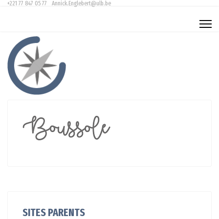
+221 77 847 05 77
Annick.Englebert@ulb.be
SITES PARENTS