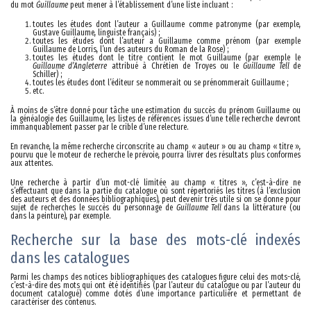
du mot
Guillaume
peut mener à l’établissement d’une liste incluant :
toutes les études dont l’auteur a Guillaume comme patronyme (par exemple,
Gustave Guillaume, linguiste français) ;
toutes les études dont l’auteur a Guillaume comme prénom (par exemple
Guillaume de Lorris, l’un des auteurs du Roman de la Rose) ;
toutes les études dont le titre contient le mot Guillaume (par exemple le
Guillaume d’Angleterre
attribué à Chrétien de Troyes ou le
Guillaume Tell
de
Schiller) ;
toutes les études dont l’éditeur se nommerait ou se prénommerait Guillaume ;
etc.
À moins de s’être donné pour tâche une estimation du succès du prénom Guillaume ou
la généalogie des Guillaume, les listes de références issues d’une telle recherche devront
immanquablement passer par le crible d’une relecture.
En revanche, la même recherche circonscrite au champ « auteur » ou au champ « titre »,
pourvu que le moteur de recherche le prévoie, pourra livrer des résultats plus conformes
aux attentes.
Une recherche à partir d’un mot-clé limitée au champ « titres », c’est-à-dire ne
s’effectuant que dans la partie du catalogue où sont répertoriés les titres (à l’exclusion
des auteurs et des données bibliographiques), peut devenir très utile si on se donne pour
sujet de recherches le succès du personnage de
Guillaume Tell
dans la littérature (ou
dans la peinture), par exemple.
Recherche sur la base des mots-clé indexés
dans les catalogues
Parmi les champs des notices bibliographiques des catalogues figure celui des mots-clé,
c’est-à-dire des mots qui ont été identifiés (par l’auteur du catalogue ou par l’auteur du
document catalogué) comme dotés d’une importance particulière et permettant de
caractériser des contenus.