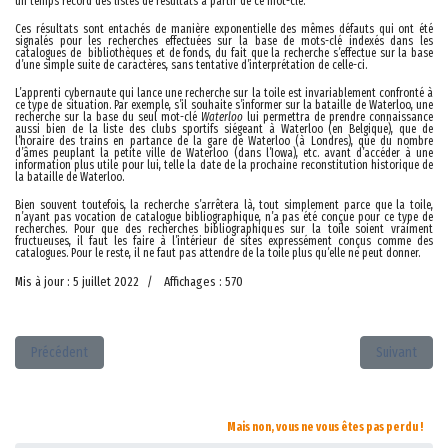
un temps record des listes de résultats à partir de ce mot-clé.
Ces résultats sont entachés de manière exponentielle des mêmes défauts qui ont été
signalés pour les recherches effectuées sur la base de mots-clé indexés dans les
catalogues de bibliothèques et de fonds, du fait que la recherche s’effectue sur la base
d’une simple suite de caractères, sans tentative d’interprétation de celle-ci.
L’apprenti cybernaute qui lance une recherche sur la toile est invariablement confronté à
ce type de situation. Par exemple, s’il souhaite s’informer sur la bataille de Waterloo, une
recherche sur la base du seul mot-clé
Waterloo
lui permettra de prendre connaissance
aussi bien de la liste des clubs sportifs siégeant à Waterloo (en Belgique), que de
l’horaire des trains en partance de la gare de Waterloo (à Londres), que du nombre
d’âmes peuplant la petite ville de Waterloo (dans l’Iowa), etc. avant d’accéder à une
information plus utile pour lui, telle la date de la prochaine reconstitution historique de
la bataille de Waterloo.
Bien souvent toutefois, la recherche s’arrêtera là, tout simplement parce que la toile,
n’ayant pas vocation de catalogue bibliographique, n’a pas été conçue pour ce type de
recherches. Pour que des recherches bibliographiques sur la toile soient vraiment
fructueuses, il faut les faire à l’intérieur de sites expressément conçus comme des
catalogues. Pour le reste, il ne faut pas attendre de la toile plus qu’elle ne peut donner.
Mis à jour : 5 juillet 2022
Affichages : 570
Article précédent : Promoteur
Article suivan
Précédent
Suivant
Mais non, vous ne vous êtes pas perdu !